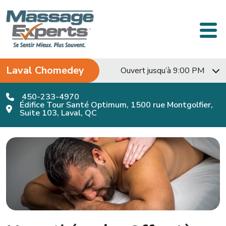
Passer au contenu
Navigation principale
Laval Chomedey
Ouvert jusqu’à 9:00 PM
450-233-4970
Édifice Tour Santé Optimum, 1500 rue Montgolfier,
Suite 103, Laval, QC