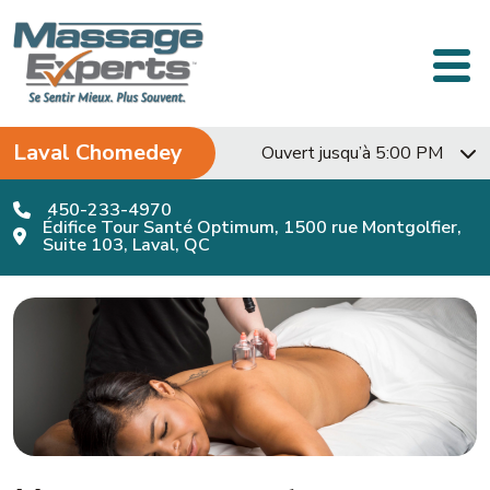
Passer au contenu
Navigation principale
Laval Chomedey
Ouvert jusqu’à 5:00 PM
450-233-4970
Édifice Tour Santé Optimum, 1500 rue Montgolfier,
Suite 103, Laval, QC