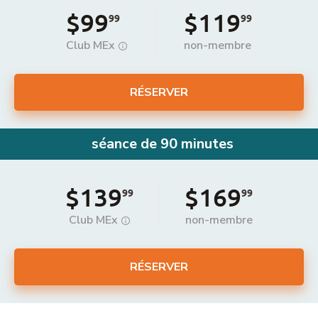
$99
$119
99
99
Club MEx
non-membre
RÉSERVER
séance de 90 minutes
$139
$169
99
99
Club MEx
non-membre
RÉSERVER