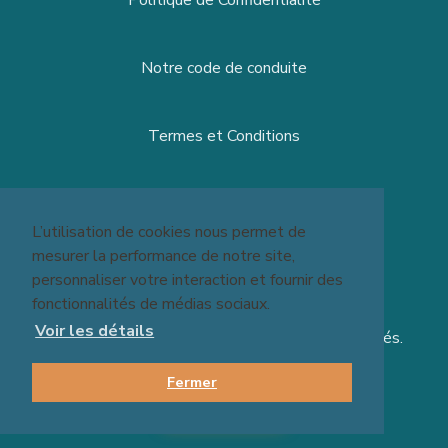
Politique de Confidentialité
Notre code de conduite
Termes et Conditions
site par
Reshift Media
L’utilisation de cookies nous permet de
mesurer la performance de notre site,
personnaliser votre interaction et fournir des
fonctionnalités de médias sociaux.
Voir les détails
© 2026 Massage Experts - Tous Droits Réservés.
Fermer
RÉSERVER