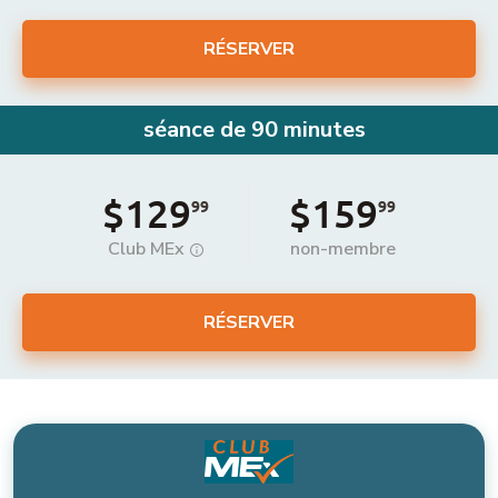
RÉSERVER
séance de 90 minutes
$129
$159
99
99
Club MEx
non-membre
RÉSERVER