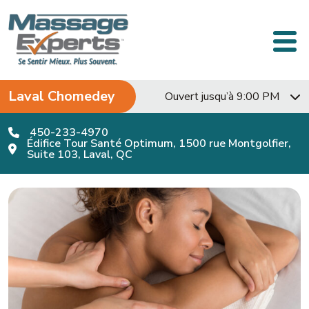
Passer au contenu
Navigation principale
Laval Chomedey
Ouvert jusqu’à 9:00 PM
450-233-4970
Édifice Tour Santé Optimum, 1500 rue Montgolfier,
Suite 103, Laval, QC