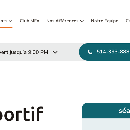
Navigatio
ents
Club MEx
Nos différences
Notre Équipe
Ca
514-393-888
ert jusqu’à 9:00 PM
ortif
séa