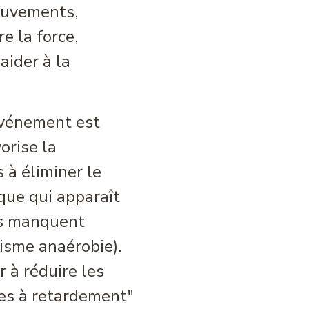
ouvements,
e la force,
aider à la
événement est
orise la
 à éliminer le
ique qui apparaît
us manquent
isme anaérobie).
 à réduire les
es à retardement"