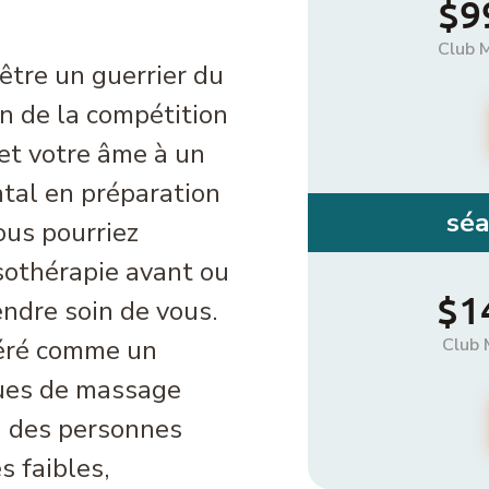
$9
Club 
être un guerrier du
on de la compétition
et votre âme à un
ntal en préparation
séa
ous pourriez
sothérapie avant ou
$1
ndre soin de vous.
déré comme un
Club 
ues de massage
u des personnes
s faibles,