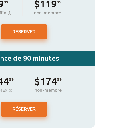
9
$119
99
99
MEx
non-membre
RÉSERVER
nce de 90 minutes
44
$174
99
99
MEx
non-membre
RÉSERVER