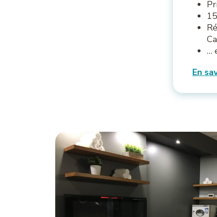
Pr
15
Ré
Ca
… 
En sa