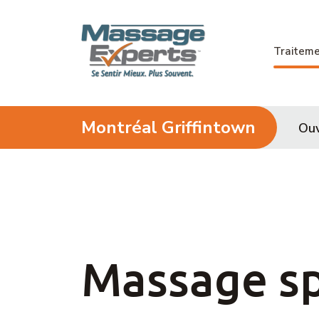
Passer au contenu
Traitem
Montréal Griffintown
Ouv
Massage sp