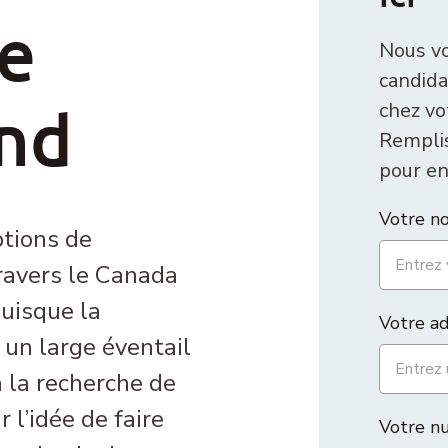
te
Nous vo
candida
end
chez vo
Remplis
pour en
Votre n
tions de
ravers le Canada
Puisque la
Votre ad
un large éventail
 la recherche de
 l’idée de faire
Votre n