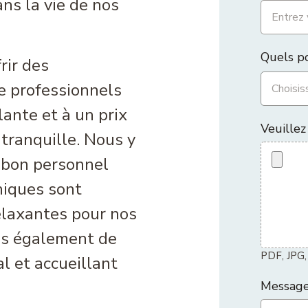
ans la vie de nos
Quels po
rir des
e professionnels
ante et à un prix
Veuillez
 tranquille. Nous y
 bon personnel
niques sont
elaxantes pour nos
ons également de
PDF, JPG
l et accueillant
Messag