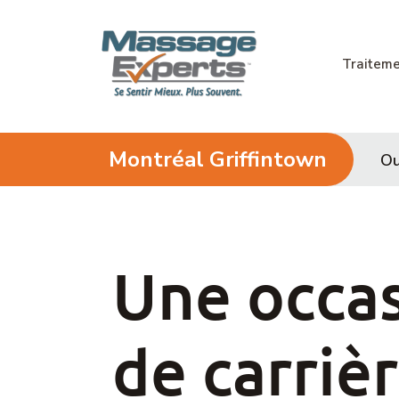
Passer au contenu
Traitem
Montréal Griffintown
Ou
Une occa
de carriè