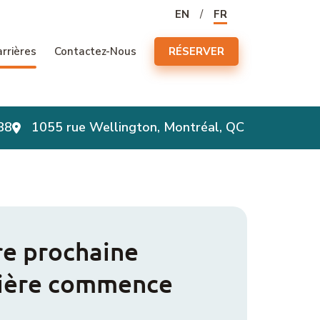
n principale
EN
FR
rrières
Contactez-Nous
RÉSERVER
88
1055 rue Wellington, Montréal, QC
re prochaine
rière commence