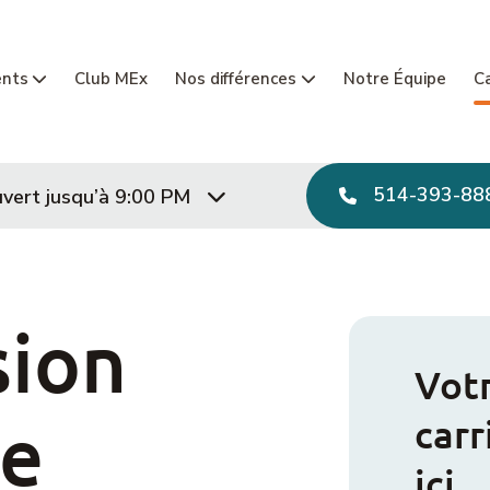
Navigatio
ents
Club MEx
Nos différences
Notre Équipe
Ca
514-393-88
vert jusqu’à 9:00 PM
sion
Vot
re
car
ici