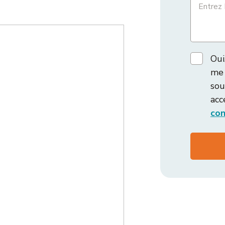
Oui
me 
sou
acc
con