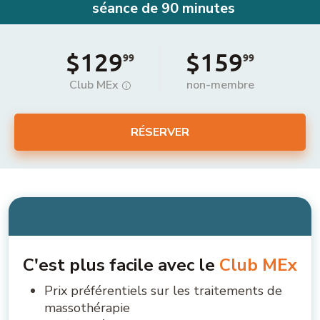
séance de 90 minutes
$129
$159
99
99
Club MEx
non-membre
RÉSERVER
C'est plus facile avec le
Club MEx
Prix préférentiels sur les traitements de
massothérapie